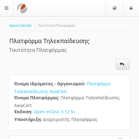
Ε
Ε
$langMenu
π
ί
ι
Αρχική Σελίδα
Ταυτότητα Πλατφόρμας
λ
ο
ζήτηση
ο
δ
Πλατφόρμα Τηλεκπαίδευσης
γ
ο
ή
ς
Ταυτότητα Πλατφόρμας
Γ
λ
ώ
σ
σ
Όνομα Ιδρύματος - Οργανισμού:
Πλατφόρμα
α
Τηλεκπαίδευσης AxiaCert
ς
Όνομα Πλατφόρμας:
Πλατφόρμα Τηλεκπαίδευσης
AxiaCert
Έκδοση:
Open eClass 3.12.5»
Υποστήριξη:
Διαχειριστής Πλατφόρμας